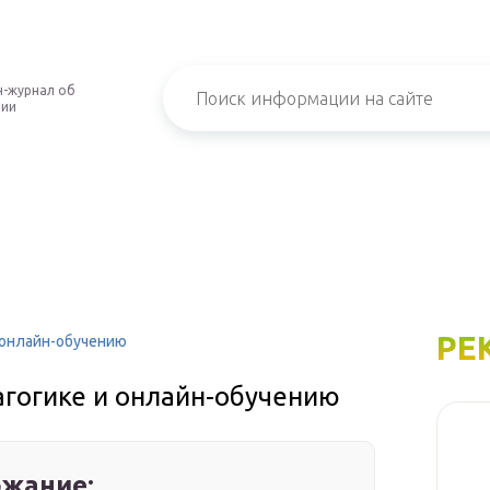
-журнал об
нии
РЕ
и онлайн-обучению
агогике и онлайн-обучению
жание: