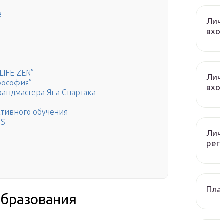
е
Лич
вхо
LIFE ZEN”
Лич
рософия”
вхо
рандмастера Яна Спартака
ктивного обучения
OS
Лич
рег
Пла
образования