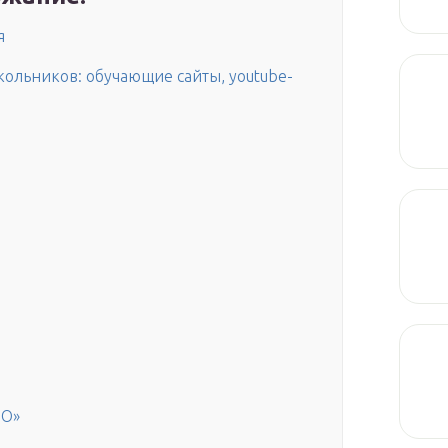
я
кольников: обучающие сайты, youtube-
НО»